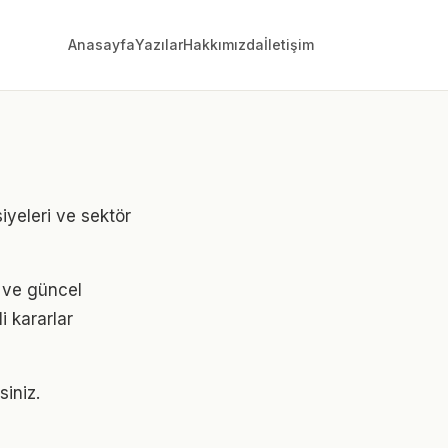
Anasayfa
Yazılar
Hakkımızda
İletişim
yeleri ve sektör
i ve güncel
i kararlar
siniz.