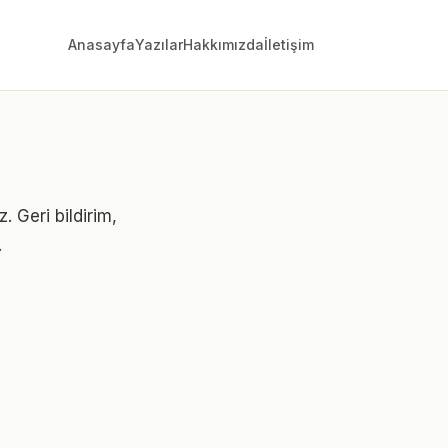
Anasayfa
Yazılar
Hakkımızda
İletişim
. Geri bildirim,
.