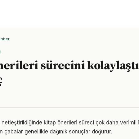
ehber
R
nerileri sürecini kolaylaşt
ç
netleştirildiğinde kitap önerileri süreci çok daha verimli il
n çabalar genellikle dağınık sonuçlar doğurur.