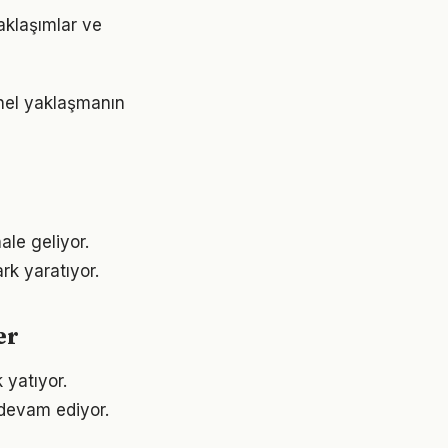
aklaşımlar ve
snel yaklaşmanın
ale geliyor.
rk yaratıyor.
er
 yatıyor.
devam ediyor.