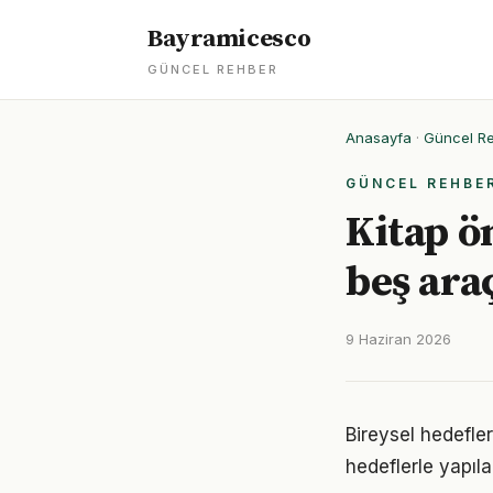
Bayramicesco
GÜNCEL REHBER
Anasayfa
·
Güncel R
GÜNCEL REHBE
Kitap ö
beş ara
9 Haziran 2026
Bireysel hedefler 
hedeflerle yapıla