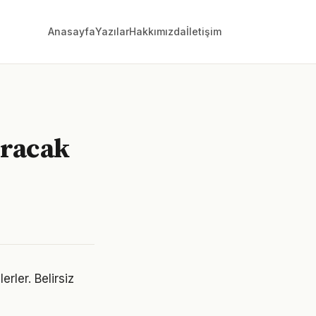
Anasayfa
Yazılar
Hakkımızda
İletişim
ıracak
erler. Belirsiz