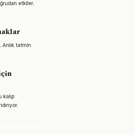
ğrudan etkiler.
naklar
. Anlık tatmin
için
u kalıp
dırıyor.