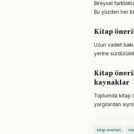
Bireysel farklılı
Bu yüzden her bi
Kitap öneri
Uzun vadeli bakış
yerine sürdürüle
Kitap öneri
kaynaklar
Toplumda kitap ön
yargılardan sıyrı
kitap önerileri
kit