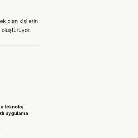
k olan kişilerin
i oluşturuyor.
a teknoloji
ızlı uygulama
6