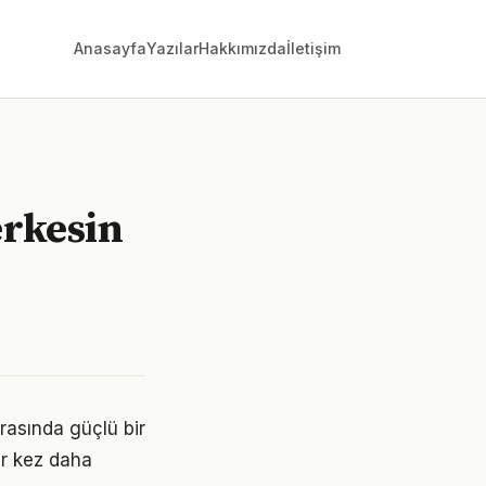
Anasayfa
Yazılar
Hakkımızda
İletişim
erkesin
rasında güçlü bir
ir kez daha