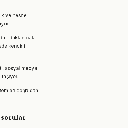
ık ve nesnel
uyor.
mda odaklanmak
rede kendini
ştı. sosyal medya
taşıyor.
ntemleri doğrudan
 sorular