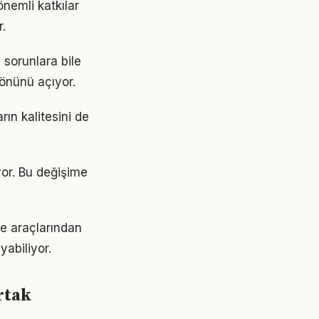
nemli katkılar
.
 sorunlara bile
 önünü açıyor.
ın kalitesini de
yor. Bu değişime
me araçlarından
yabiliyor.
rtak