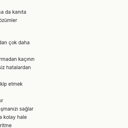
a da kanıta
çözümler
ıdan çok daha
ırmadan kaçının
iz hatalardan
akip etmek
ır
aşmanızı sağlar
a kolay hale
 ritme