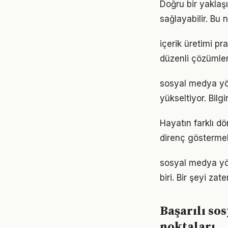
Doğru bir yaklaş
sağlayabilir. Bu
içerik üretimi p
düzenli çözümler
sosyal medya yöne
yükseltiyor. Bil
Hayatın farklı d
direnç göstermek
sosyal medya yön
biri. Bir şeyi zat
Başarılı so
noktaları