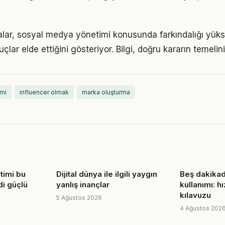
alar, sosyal medya yönetimi konusunda farkındalığı yükse
çlar elde ettiğini gösteriyor. Bilgi, doğru kararın temelin
mi
influencer olmak
marka oluşturma
timi bu
Dijital dünya ile ilgili yaygın
Beş dakikad
i güçlü
yanlış inançlar
kullanımı: h
kılavuzu
5 Ağustos 2026
4 Ağustos 202