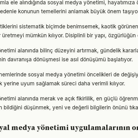
ımla ele alındığında sosyal medya yönetimi, hayatımıza ö
 nedenle konunun temellerini anlamak büyük önem taşıyor
ratiklerini sistematik biçimde benimsemek, kaotik görünen
 üretmeyi mümkün kılıyor. Disiplinli bir yapı, özgürlüğün
timi alanında bilinç düzeyini artırmak, gündelik kararlar
ginin davranışa dönüşmesi ise asıl dönüşümü başlatıyor.
önemlerinde sosyal medya yönetimi öncelikleri de değişi
 yerine uyum sağlamak süreci daha verimli kılıyor.
etimi alanında merak ve açık fikirlilik, en güçlü öğren
en bildiğini düşünmek, yeni ve değerli bilgilerin önünü tıka
syal medya yönetimi uygulamalarının o