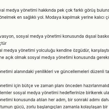
al medya yönetimi hakkında pek çok farklı görüş buluns
 yönelmek en sağlıklı yol. Modaya kapılmak yerine kalıcı 
ivasyon, sosyal medya yönetimi konusunda dışsal bask
çtür
al medya yönetimi yolculuğu kendine özgüdür, karşılaşt
ne açık olmak sosyal medya yönetimi konusunda gereks
etimi alanındaki yenilikleri ve güncellemeleri düzenli t
etimi için bütçe ve zaman planı önceden hazırlanmalıd
emler sosyal medya yönetimi hedeflerinize birikerek ul
etimi konusunda atılan her adım, bir sonraki adımı dah
tumun gücü, zorlu başlangıçları zamanla kolaylaşan bir