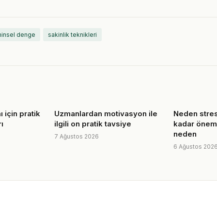
hinsel denge
sakinlik teknikleri
 için pratik
Uzmanlardan motivasyon ile
Neden stres
ı
ilgili on pratik tavsiye
kadar öneml
neden
7 Ağustos 2026
6 Ağustos 202