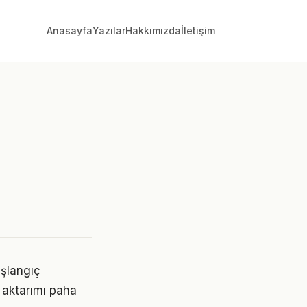
Anasayfa
Yazılar
Hakkımızda
İletişim
i
aşlangıç
 aktarımı paha