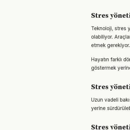
Stres yönet
Teknoloji, stres 
olabiliyor. Araçl
etmek gerekiyor.
Hayatın farklı d
göstermek yerine
Stres yöne
Uzun vadeli bakı
yerine sürdürüle
Stres yönet