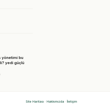
 yönetimi bu
i? yedi güçlü
6
Site Haritası
·
Hakkımızda
·
İletişim