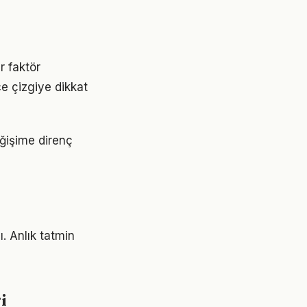
r faktör
ce çizgiye dikkat
eğişime direnç
. Anlık tatmin
i