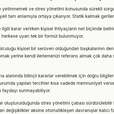
le yetinmemek ve stres yönetimi konusunda sürekli sorg
eli tam anlamıyla ortaya çıkarıyor. Statik kalmak gerilem
 ilgili karar verirken kişisel ihtiyaçların net biçimde beli
 herkese uyan tek bir formül bulunmuyor.
olculuğu kişisel bir serüven olduğundan başkalarının de
pmak yerine kendi ilerlemenizi referans almak çok daha sa
a alanında bilinçli kararlar verebilmek için doğru bilgil
 durumda yapılan tercihler kısa vadede memnuniyet vers
 faydayı sunmayabiliyor.
ar oluşturulduğunda stres yönetimi çabası sürdürülebilir 
an değişiklikler aksine otomatikleşen davranışlar kalıcı fa