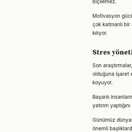
biçilemez.
Motivasyon gücü
çok katmanlı bir 
kılıyor.
Stres yöne
Son araştırmalar,
olduğuna işaret 
koyuyor.
Başarılı insanla
yatırım yaptığın
Günümüz dünyası
önemli başlıklard