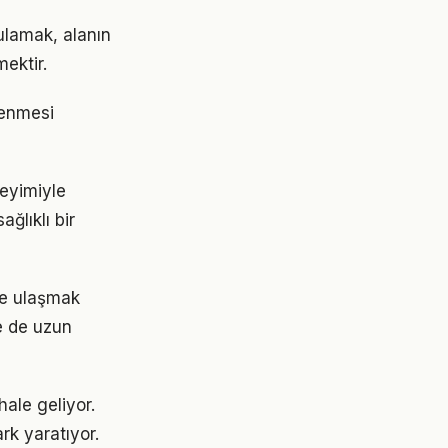
ulamak, alanın
ektir.
rlenmesi
neyimiyle
ğlıklı bir
ere ulaşmak
e de uzun
hale geliyor.
rk yaratıyor.