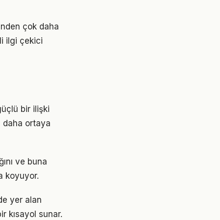
ğünden çok daha
 ilgi çekici
çlü bir ilişki
z daha ortaya
ğını ve buna
a koyuyor.
e yer alan
ir kısayol sunar.