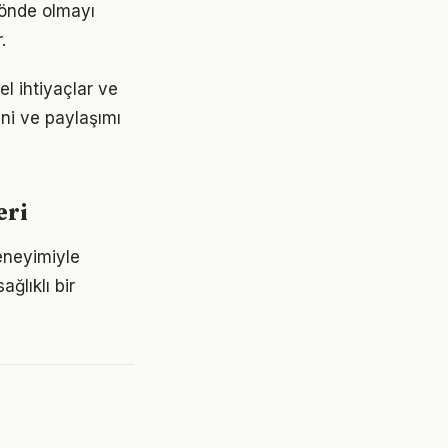
 önde olmayı
.
l ihtiyaçlar ve
ini ve paylaşımı
eri
eneyimiyle
ğlıklı bir