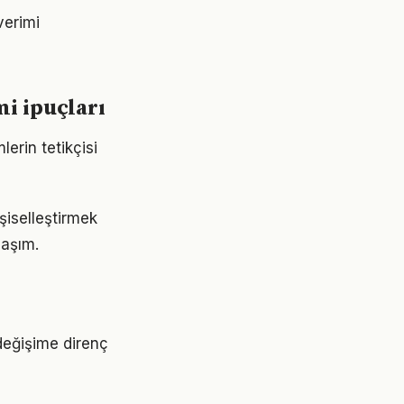
verimi
i ipuçları
erin tetikçisi
işiselleştirmek
laşım.
değişime direnç