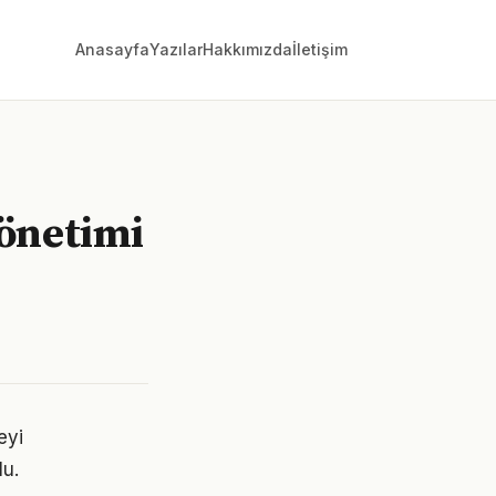
Anasayfa
Yazılar
Hakkımızda
İletişim
yönetimi
eyi
lu.