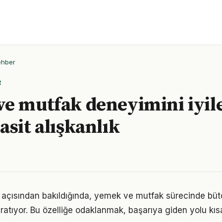
ehber
R
e mutfak deneyimini iyil
asit alışkanlık
ik açısından bakıldığında, yemek ve mutfak sürecinde bütç
ratıyor. Bu özelliğe odaklanmak, başarıya giden yolu kısal