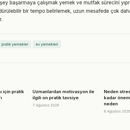
 şey başarmaya çalışmak yemek ve mutfak sürecini yıpra
ürdürülebilir bir tempo belirlemek, uzun mesafede çok dah
.
pratik yemekler
ev yemekleri
 için pratik
Uzmanlardan motivasyon ile
Neden stres
ı
ilgili on pratik tavsiye
kadar öneml
neden
7 Ağustos 2026
6 Ağustos 202