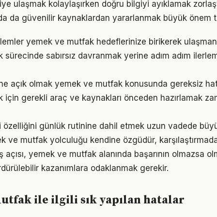
lgiye ulaşmak kolaylaşırken doğru bilgiyi ayıklamak zorla
a da güvenilir kaynaklardan yararlanmak büyük önem ta
emler yemek ve mutfak hedeflerinize birikerek ulaşmanı
 sürecinde sabırsız davranmak yerine adım adım ilerlem
ne açık olmak yemek ve mutfak konusunda gereksiz hat
 için gerekli araç ve kaynakları önceden hazırlamak z
 özelliğini günlük rutinine dahil etmek uzun vadede büyü
k ve mutfak yolculuğu kendine özgüdür, karşılaştırmad
ş açısı, yemek ve mutfak alanında başarının olmazsa olm
rdürülebilir kazanımlara odaklanmak gerekir.
tfak ile ilgili sık yapılan hatalar