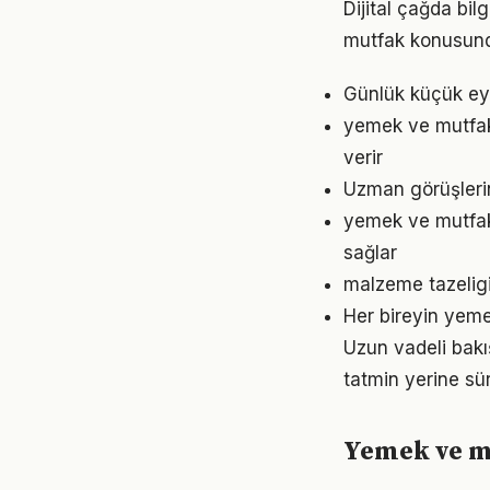
Dijital çağda bi
mutfak konusund
Günlük küçük eyl
yemek ve mutfak
verir
Uzman görüşleri
yemek ve mutfak
sağlar
malzeme tazeligi
Her bireyin yeme
Uzun vadeli bakı
tatmin yerine sü
Yemek ve mu