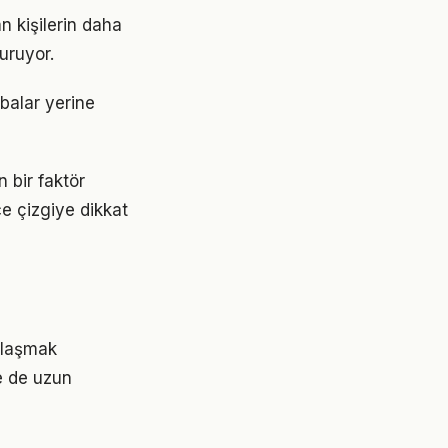
n kişilerin daha
turuyor.
abalar yerine
 bir faktör
ce çizgiye dikkat
 ulaşmak
e de uzun