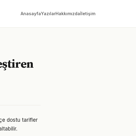
Anasayfa
Yazılar
Hakkımızda
İletişim
eştiren
e dostu tarifler
tabilir.