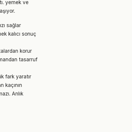
ştı. yemek ve
şıyor.
zı sağlar
ek kalıcı sonuç
alardan korur
amandan tasarruf
k fark yaratır
an kaçının
azı. Anlık