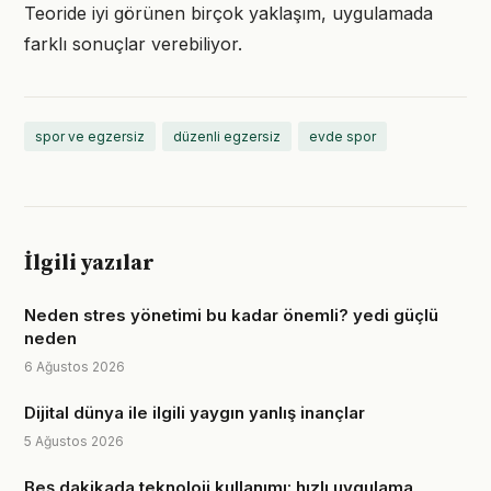
Teoride iyi görünen birçok yaklaşım, uygulamada
farklı sonuçlar verebiliyor.
spor ve egzersiz
düzenli egzersiz
evde spor
İlgili yazılar
Neden stres yönetimi bu kadar önemli? yedi güçlü
neden
6 Ağustos 2026
Dijital dünya ile ilgili yaygın yanlış inançlar
5 Ağustos 2026
Beş dakikada teknoloji kullanımı: hızlı uygulama