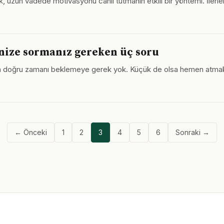
ak, uzun vadede motivasyonu canlı tutmanın etkili bir yöntemi. İler
inize sormanız gereken üç soru
in doğru zamanı beklemeye gerek yok. Küçük de olsa hemen atmak, 
← Önceki
1
2
3
4
5
6
Sonraki →