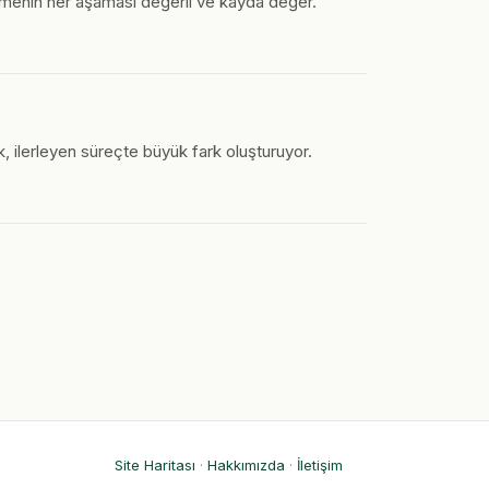
lemenin her aşaması değerli ve kayda değer.
ilerleyen süreçte büyük fark oluşturuyor.
Site Haritası
·
Hakkımızda
·
İletişim